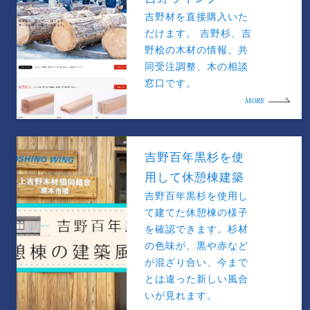
吉野材を直接購入いた
だけます。 吉野杉、吉
野桧の木材の情報、共
同受注調整、木の相談
窓口です。
MORE
吉野百年黒杉を使
用して休憩棟建築
吉野百年黒杉を使用し
て建てた休憩棟の様子
を確認できます。杉材
の色味が、黒や赤など
が混ざり合い、今まで
とは違った新しい風合
いが見れます。