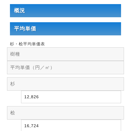
概況
平均単価
杉・桧平均単価表
樹種
平均単価（円／㎥）
杉
12,826
桧
16,724