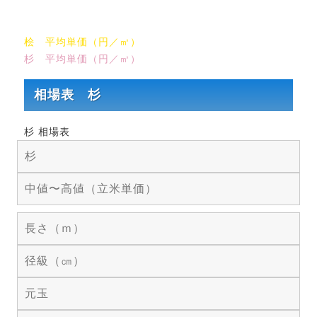
桧 平均単価（円／㎥）
杉 平均単価（円／㎥）
相場表 杉
杉 相場表
杉
中値〜高値（立米単価）
長さ（ｍ）
径級（㎝）
元玉