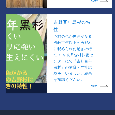
MORE
吉野百年黒杉の特
性
心材の色が黒色がかる
樹齢百年以上の吉野杉
に秘められた驚きの特
性！ 奈良県森林技術セ
ンターにて『吉野百年
黒杉』の材質・性能試
験を行いました。結果
を確認ください。
MORE