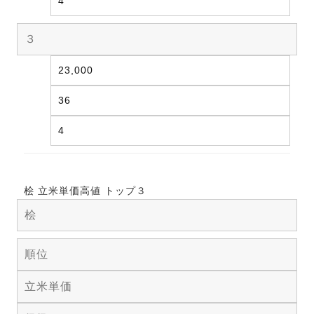
4
３
23,000
36
4
桧 立米単価高値 トップ３
桧
順位
立米単価