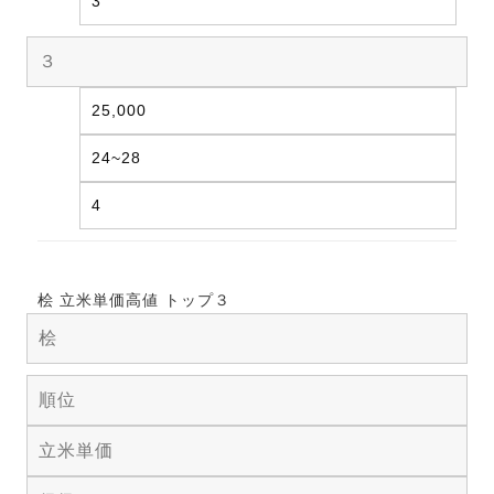
3
３
25,000
24~28
4
桧 立米単価高値 トップ３
桧
順位
立米単価