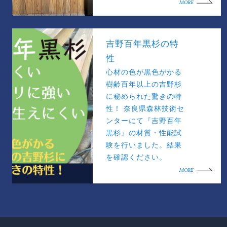
MORE
吉野百年黒杉の特
性
心材の色が黒色がかる
樹齢百年以上の吉野杉
に秘められた驚きの特
性！ 奈良県森林技術セ
ンターにて『吉野百年
黒杉』の材質・性能試
験を行いました。結果
を確認ください。
MORE