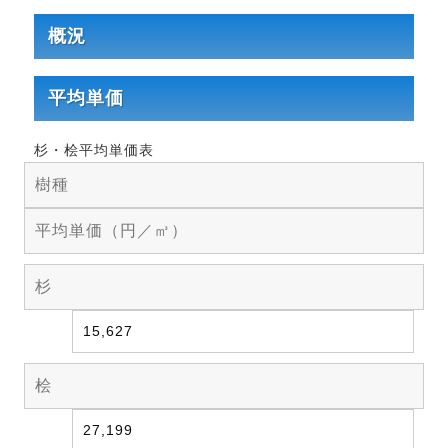
概況
平均単価
杉・桧平均単価表
樹種
平均単価（円／㎥）
杉
15,627
桧
27,199