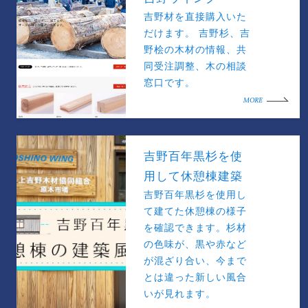
吉野材を直接購入いた
だけます。 吉野杉、吉
野桧の木材の情報、共
同受注調整、木の相談
窓口です。
MORE
吉野百年黒杉を使
用して休憩棟建築
吉野百年黒杉を使用し
て建てた休憩棟の様子
を確認できます。杉材
の色味が、黒や赤など
が混ざり合い、今まで
とは違った新しい風合
いが見れます。