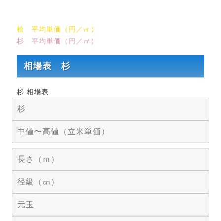
桧 平均単価（円／㎥）
杉 平均単価（円／㎥）
相場表 杉
杉 相場表
杉
中値〜高値（立米単価）
長さ（ｍ）
径級（㎝）
元玉