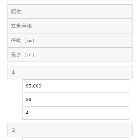
順位
立米単価
径級（㎝）
長さ（ｍ）
１
95,000
38
4
２