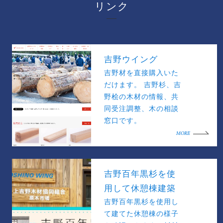
リンク
吉野ウイング
吉野材を直接購入いた
だけます。 吉野杉、吉
野桧の木材の情報、共
同受注調整、木の相談
窓口です。
MORE
吉野百年黒杉を使
用して休憩棟建築
吉野百年黒杉を使用し
て建てた休憩棟の様子