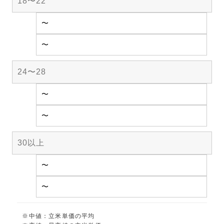
18〜22
〜
〜
24〜28
〜
〜
30以上
〜
〜
※中値：立米単価の平均