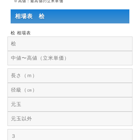
※高値：最高値の立米単価
相場表 桧
桧 相場表
桧
中値〜高値（立米単価）
長さ（ｍ）
径級（㎝）
元玉
元玉以外
３