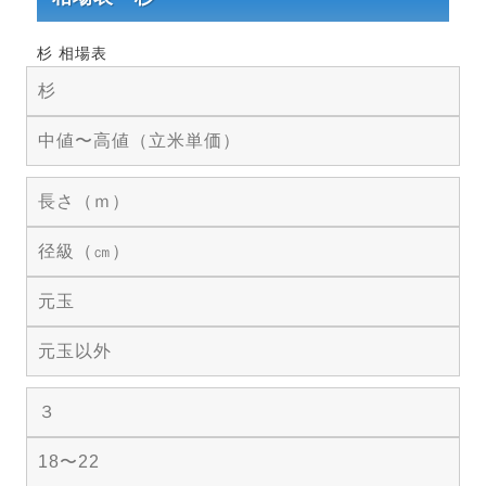
杉 相場表
杉
中値〜高値（立米単価）
長さ（ｍ）
径級（㎝）
元玉
元玉以外
３
18〜22