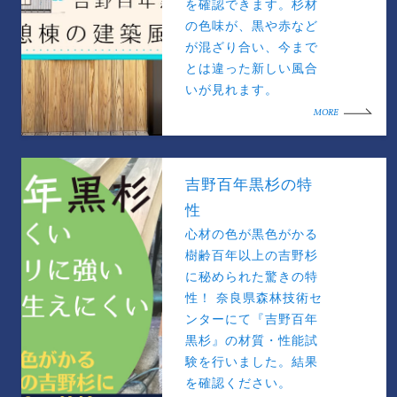
を確認できます。杉材
の色味が、黒や赤など
が混ざり合い、今まで
とは違った新しい風合
いが見れます。
MORE
吉野百年黒杉の特
性
心材の色が黒色がかる
樹齢百年以上の吉野杉
に秘められた驚きの特
性！ 奈良県森林技術セ
ンターにて『吉野百年
黒杉』の材質・性能試
験を行いました。結果
を確認ください。