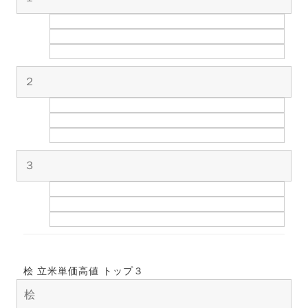
２
３
桧 立米単価高値 トップ３
桧