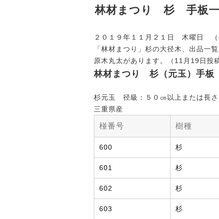
林材まつり 杉 手板
２０１９年１１月２１日 木曜日 （
「林材まつり」杉の大径木、出品一覧
原木丸太があります。（11月19日投
林材まつり 杉（元玉）手板
杉元玉 径級：５０㎝以上または長さ
三重県産
椪番号
樹種
600
杉
601
杉
602
杉
603
杉