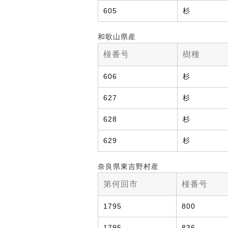
605
杉
和歌山県産
椪番号
樹種
606
杉
627
杉
628
杉
629
杉
奈良県東吉野村産
第何回市
椪番号
1795
800
1795
836