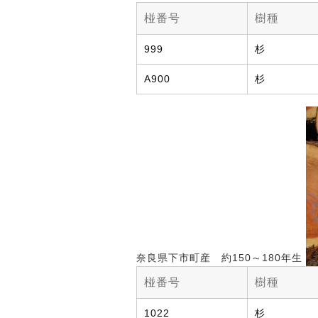
椪番号
樹種
999
杉
A900
杉
奈良県下市町産 約150～180年生
椪番号
樹種
1022
杉