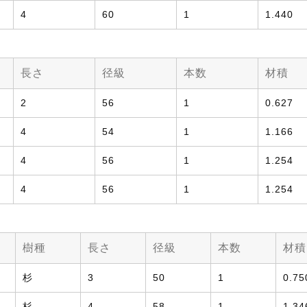
4
60
1
1.440
長さ
径級
本数
材積
2
56
1
0.627
4
54
1
1.166
4
56
1
1.254
4
56
1
1.254
樹種
長さ
径級
本数
材積
杉
3
50
1
0.75
杉
4
58
1
1.34