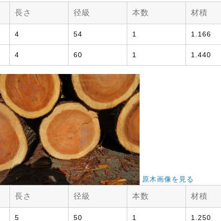
長さ
径級
本数
材積
4
54
1
1.166
4
60
1
1.440
原木画像を見る
長さ
径級
本数
材積
5
50
1
1.250