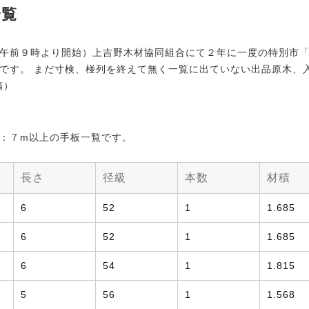
一覧
午前９時より開始）上吉野木材協同組合にて２年に一度の特別市
です。 まだ寸検、椪列を終えて無く一覧に出ていない出品原木、
稿）
：７m以上の手板一覧です。
長さ
径級
本数
材積
6
52
1
1.685
6
52
1
1.685
6
54
1
1.815
5
56
1
1.568