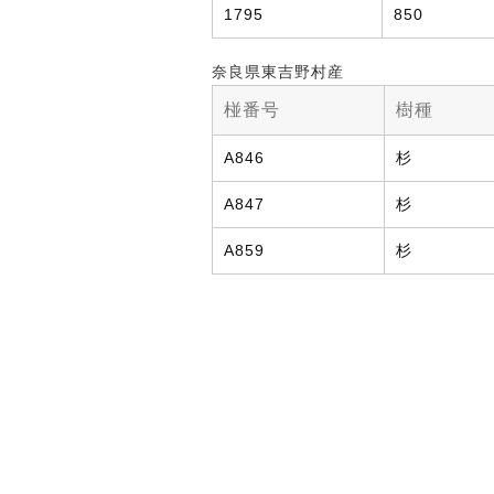
1795
850
奈良県東吉野村産
椪番号
樹種
A846
杉
A847
杉
A859
杉