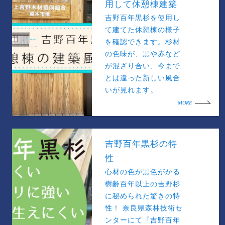
用して休憩棟建築
吉野百年黒杉を使用し
て建てた休憩棟の様子
を確認できます。杉材
の色味が、黒や赤など
が混ざり合い、今まで
とは違った新しい風合
いが見れます。
MORE
吉野百年黒杉の特
性
心材の色が黒色がかる
樹齢百年以上の吉野杉
に秘められた驚きの特
性！ 奈良県森林技術セ
ンターにて『吉野百年