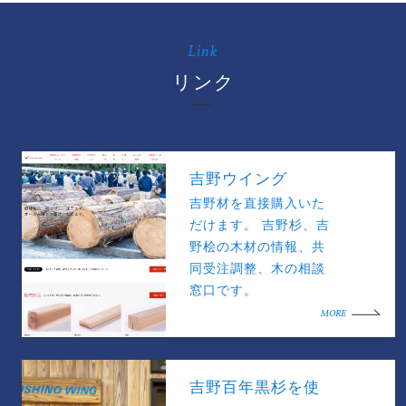
Link
リンク
吉野ウイング
吉野材を直接購入いた
だけます。 吉野杉、吉
野桧の木材の情報、共
同受注調整、木の相談
窓口です。
MORE
吉野百年黒杉を使