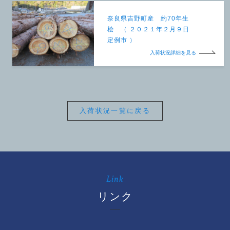
奈良県吉野町産 約70年生
桧 （ ２０２１年２月９日
定例市 ）
入荷状況詳細を見る
入荷状況一覧に戻る
Link
リンク