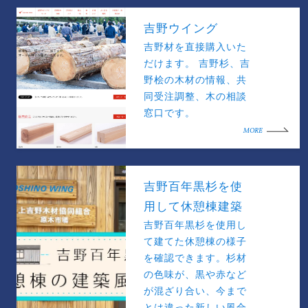
吉野ウイング
吉野材を直接購入いた
だけます。 吉野杉、吉
野桧の木材の情報、共
同受注調整、木の相談
窓口です。
MORE
吉野百年黒杉を使
用して休憩棟建築
吉野百年黒杉を使用し
て建てた休憩棟の様子
を確認できます。杉材
の色味が、黒や赤など
が混ざり合い、今まで
とは違った新しい風合