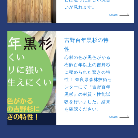
いが見れます。
MORE
吉野百年黒杉の特
性
心材の色が黒色がかる
樹齢百年以上の吉野杉
に秘められた驚きの特
性！ 奈良県森林技術セ
ンターにて『吉野百年
黒杉』の材質・性能試
験を行いました。結果
を確認ください。
MORE