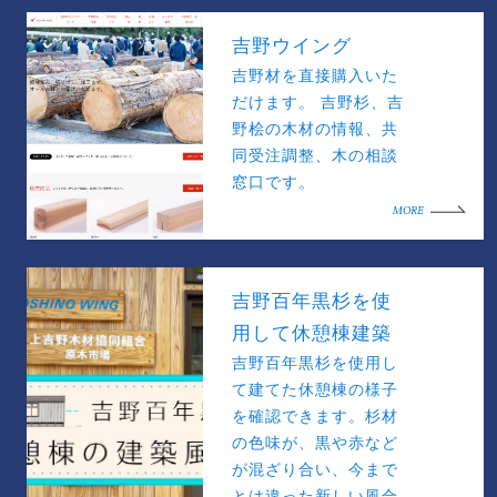
吉野ウイング
吉野材を直接購入いた
だけます。 吉野杉、吉
野桧の木材の情報、共
同受注調整、木の相談
窓口です。
MORE
吉野百年黒杉を使
用して休憩棟建築
吉野百年黒杉を使用し
て建てた休憩棟の様子
を確認できます。杉材
の色味が、黒や赤など
が混ざり合い、今まで
とは違った新しい風合