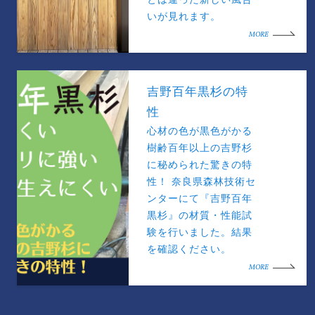
いが見れます。
MORE
吉野百年黒杉の特
性
心材の色が黒色がかる
樹齢百年以上の吉野杉
に秘められた驚きの特
性！ 奈良県森林技術セ
ンターにて『吉野百年
黒杉』の材質・性能試
験を行いました。結果
を確認ください。
MORE