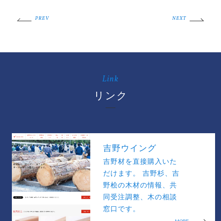
PREV
NEXT
Link
リンク
吉野ウイング
吉野材を直接購入いた
だけます。 吉野杉、吉
野桧の木材の情報、共
同受注調整、木の相談
窓口です。