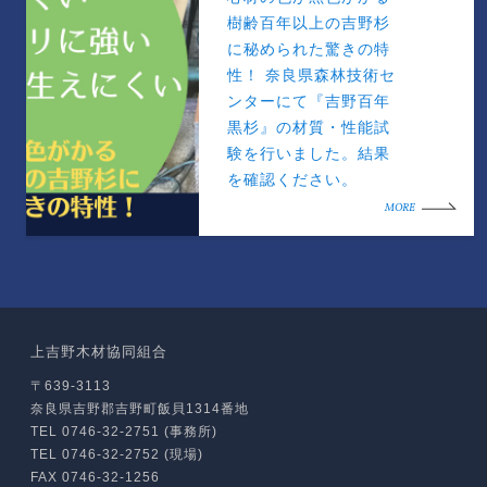
樹齢百年以上の吉野杉
に秘められた驚きの特
性！ 奈良県森林技術セ
ンターにて『吉野百年
黒杉』の材質・性能試
験を行いました。結果
を確認ください。
MORE
上吉野木材協同組合
〒639-3113
奈良県吉野郡吉野町飯貝1314番地
TEL 0746-32-2751 (事務所)
TEL 0746-32-2752 (現場)
FAX 0746-32-1256