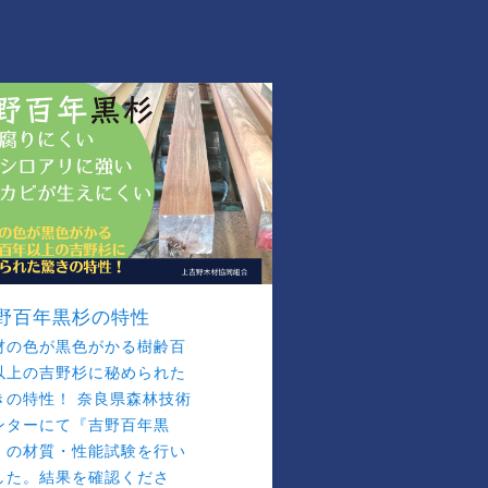
野百年黒杉の特性
材の色が黒色がかる樹齢百
以上の吉野杉に秘められた
きの特性！ 奈良県森林技術
ンターにて『吉野百年黒
』の材質・性能試験を行い
した。結果を確認くださ