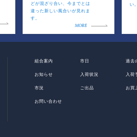
どが混ざり合い、今までとは
い
違った新しい風合いが見れま
す。
MORE
組合案内
市日
過去
お知らせ
入荷状況
入荷
市況
ご出品
お買
お問い合わせ