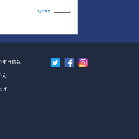
。
MORE
の市日情報
予定
上げ