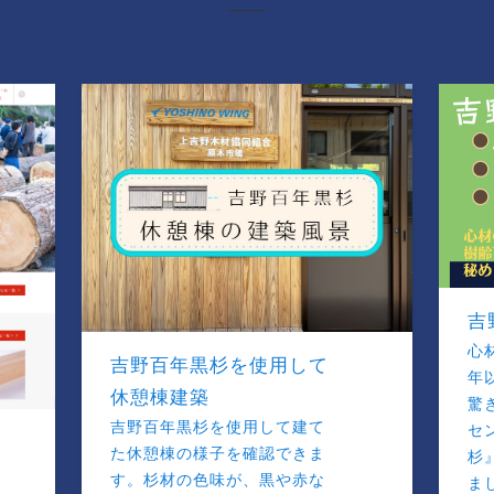
吉
心
吉野百年黒杉を使用して
年
休憩棟建築
驚
吉野百年黒杉を使用して建て
セ
た休憩棟の様子を確認できま
杉
す。杉材の色味が、黒や赤な
ま