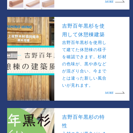
MORE
吉野百年黒杉を使
用して休憩棟建築
吉野百年黒杉を使用し
て建てた休憩棟の様子
を確認できます。杉材
の色味が、黒や赤など
が混ざり合い、今まで
とは違った新しい風合
いが見れます。
MORE
吉野百年黒杉の特
性