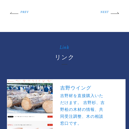
PREV
NEXT
Link
リンク
吉野ウイング
吉野材を直接購入いた
だけます。 吉野杉、吉
野桧の木材の情報、共
同受注調整、木の相談
窓口です。