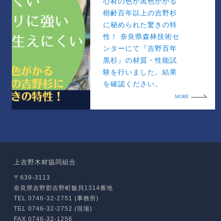
心材の色が黒色がかる
樹齢百年以上の吉野杉
に秘められた驚きの特
性！ 奈良県森林技術セ
ンターにて『吉野百年
黒杉』の材質・性能試
験を行いました。結果
を確認ください。
MORE
上吉野木材協同組合
〒639-3113
奈良県吉野郡吉野町飯貝1314番地
TEL 0746-32-2751 (事務所)
TEL 0746-32-2752 (現場)
FAX 0746-32-1256