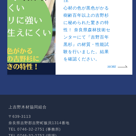
心材の色が黒色がかる
樹齢百年以上の吉野杉
に秘められた驚きの特
性！ 奈良県森林技術セ
ンターにて『吉野百年
黒杉』の材質・性能試
験を行いました。結果
を確認ください。
MORE
上吉野木材協同組合
〒639-3113
奈良県吉野郡吉野町飯貝1314番地
TEL 0746-32-2751 (事務所)
TEL 0746-32-2752 (現場)