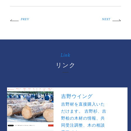
PREV
NEXT
Link
リンク
吉野ウイング
吉野材を直接購入いた
だけます。 吉野杉、吉
野桧の木材の情報、共
同受注調整、木の相談