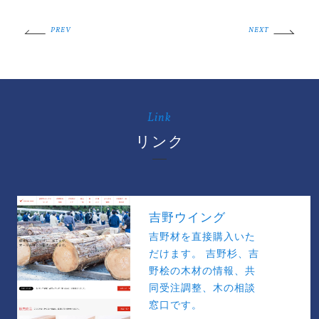
PREV
NEXT
Link
リンク
吉野ウイング
吉野材を直接購入いた
だけます。 吉野杉、吉
野桧の木材の情報、共
同受注調整、木の相談
窓口です。