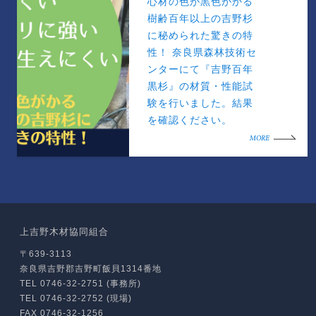
心材の色が黒色がかる
樹齢百年以上の吉野杉
に秘められた驚きの特
性！ 奈良県森林技術セ
ンターにて『吉野百年
黒杉』の材質・性能試
験を行いました。結果
を確認ください。
MORE
上吉野木材協同組合
〒639-3113
奈良県吉野郡吉野町飯貝1314番地
TEL 0746-32-2751 (事務所)
TEL 0746-32-2752 (現場)
FAX 0746-32-1256