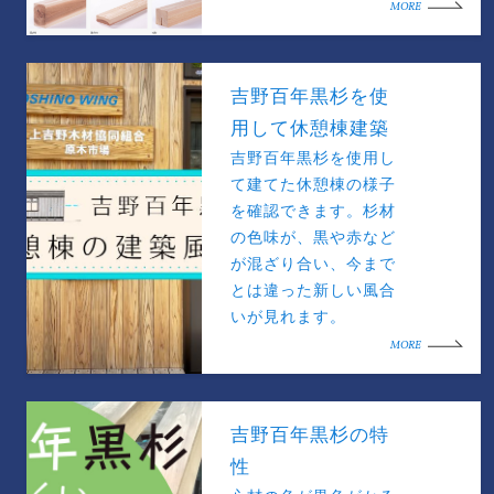
MORE
吉野百年黒杉を使
用して休憩棟建築
吉野百年黒杉を使用し
て建てた休憩棟の様子
を確認できます。杉材
の色味が、黒や赤など
が混ざり合い、今まで
とは違った新しい風合
いが見れます。
MORE
吉野百年黒杉の特
性