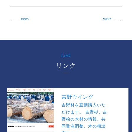
PREV
NEXT
Link
リンク
吉野ウイング
吉野材を直接購入いた
だけます。 吉野杉、吉
野桧の木材の情報、共
同受注調整、木の相談