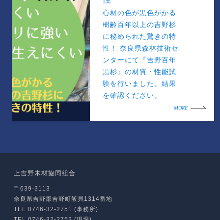
心材の色が黒色がかる
樹齢百年以上の吉野杉
に秘められた驚きの特
性！ 奈良県森林技術セ
ンターにて『吉野百年
黒杉』の材質・性能試
験を行いました。結果
を確認ください。
MORE
上吉野木材協同組合
〒639-3113
奈良県吉野郡吉野町飯貝1314番地
TEL 0746-32-2751 (事務所)
TEL 0746-32-2752 (現場)