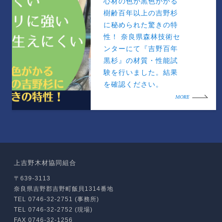
心材の色が黒色がかる
樹齢百年以上の吉野杉
に秘められた驚きの特
性！ 奈良県森林技術セ
ンターにて『吉野百年
黒杉』の材質・性能試
験を行いました。結果
を確認ください。
MORE
上吉野木材協同組合
〒639-3113
奈良県吉野郡吉野町飯貝1314番地
TEL 0746-32-2751 (事務所)
TEL 0746-32-2752 (現場)
FAX 0746-32-1256