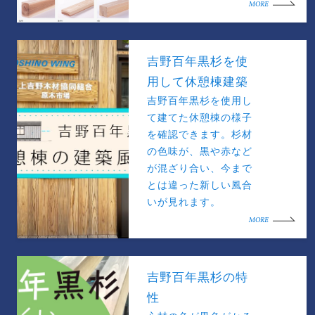
MORE
吉野百年黒杉を使
用して休憩棟建築
吉野百年黒杉を使用し
て建てた休憩棟の様子
を確認できます。杉材
の色味が、黒や赤など
が混ざり合い、今まで
とは違った新しい風合
いが見れます。
MORE
吉野百年黒杉の特
性