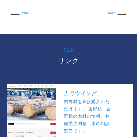
PREV
NEXT
Link
リンク
吉野ウイング
吉野材を直接購入いた
だけます。 吉野杉、吉
野桧の木材の情報、共
同受注調整、木の相談
窓口です。