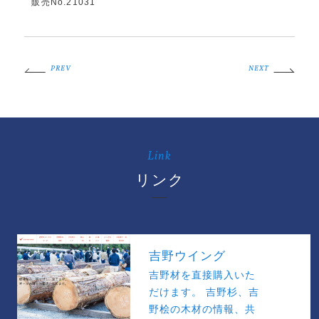
販売No.21031
PREV
NEXT
Link
リンク
吉野ウイング
吉野材を直接購入いた
だけます。 吉野杉、吉
野桧の木材の情報、共