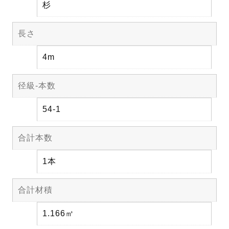
杉
長さ
4m
径級-本数
54-1
合計本数
1本
合計材積
1.166㎥