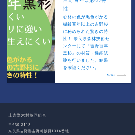
吉野百年黒杉の特
性
心材の色が黒色がかる
樹齢百年以上の吉野杉
に秘められた驚きの特
性！ 奈良県森林技術セ
ンターにて『吉野百年
黒杉』の材質・性能試
験を行いました。結果
を確認ください。
MORE
上吉野木材協同組合
〒639-3113
奈良県吉野郡吉野町飯貝1314番地