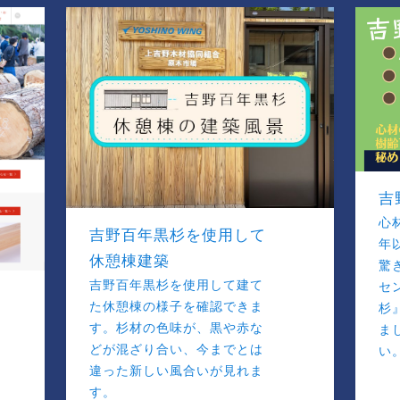
吉
心
吉野百年黒杉を使用して
年
休憩棟建築
驚
吉野百年黒杉を使用して建て
セ
た休憩棟の様子を確認できま
杉
す。杉材の色味が、黒や赤な
ま
どが混ざり合い、今までとは
い
違った新しい風合いが見れま
す。