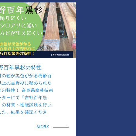
野百年黒杉の特性
材の色が黒色がかる樹齢百
以上の吉野杉に秘められた
きの特性！ 奈良県森林技術
ンターにて『吉野百年黒
』の材質・性能試験を行い
した。結果を確認くださ
。
MORE