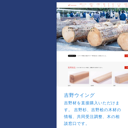
吉野ウイング
吉野材を直接購入いただけま
す。 吉野杉、吉野桧の木材の
情報、共同受注調整、木の相
談窓口です。