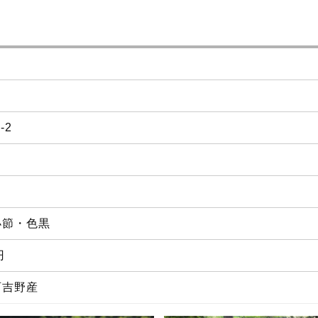
2-2
小節・色黒
円
西吉野産