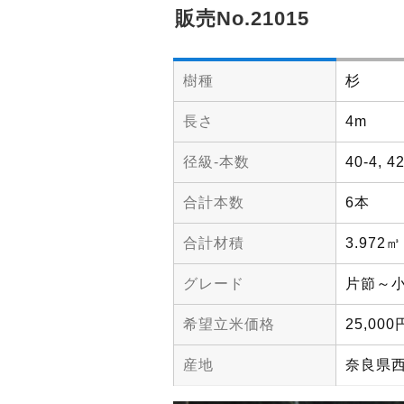
販売No.21015
樹種
杉
長さ
4m
径級-本数
40-4, 4
合計本数
6本
合計材積
3.972㎥
グレード
片節～
希望立米価格
25,000
産地
奈良県