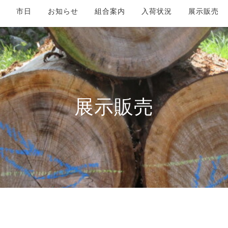
市日
お知らせ
組合案内
入荷状況
展示販売
展示販売