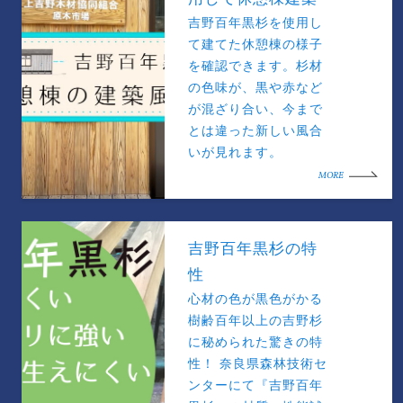
吉野百年黒杉を使用し
て建てた休憩棟の様子
を確認できます。杉材
の色味が、黒や赤など
が混ざり合い、今まで
とは違った新しい風合
いが見れます。
MORE
吉野百年黒杉の特
性
心材の色が黒色がかる
樹齢百年以上の吉野杉
に秘められた驚きの特
性！ 奈良県森林技術セ
ンターにて『吉野百年