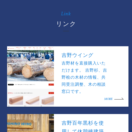
Link
リンク
吉野ウイング
吉野材を直接購入いた
だけます。 吉野杉、吉
野桧の木材の情報、共
同受注調整、木の相談
窓口です。
MORE
吉野百年黒杉を使
用して休憩棟建築