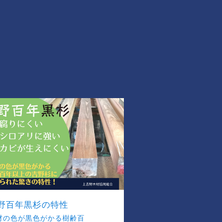
野百年黒杉の特性
材の色が黒色がかる樹齢百