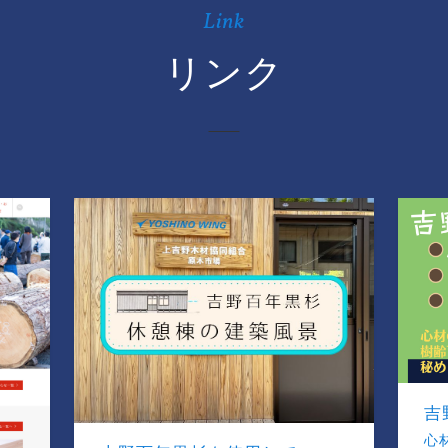
Link
リンク
吉
心