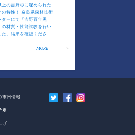
以上の吉野杉に秘められた
きの特性！ 奈良県森林技術
ンターにて『吉野百年黒
』の材質・性能試験を行い
した。結果を確認くださ
。
MORE
の市日情報
予定
上げ