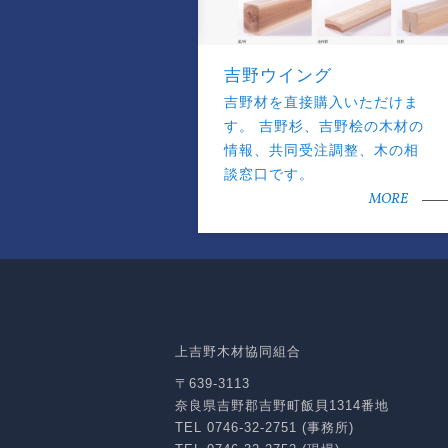
吉野ウイング
吉野材を直接購入いただけま
す。 吉野杉、吉野桧の木材の
情報、共同受注調整、木の相
談窓口です。
MORE
上吉野木材協同組合
〒639-3113
奈良県吉野郡吉野町飯貝1314番地
TEL 0746-32-2751 (事務所)