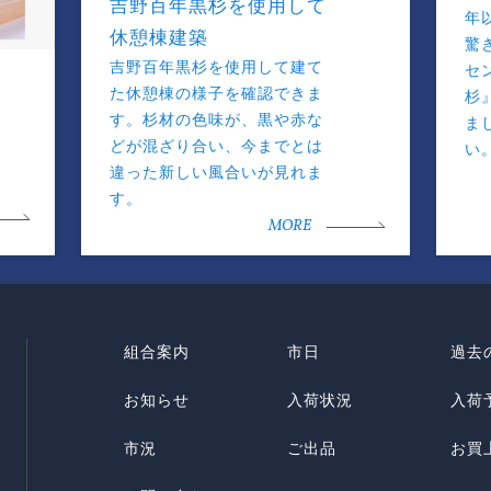
吉野百年黒杉を使用して
年
休憩棟建築
驚
吉野百年黒杉を使用して建て
セ
た休憩棟の様子を確認できま
杉
す。杉材の色味が、黒や赤な
ま
どが混ざり合い、今までとは
い
違った新しい風合いが見れま
す。
MORE
組合案内
市日
過去
お知らせ
入荷状況
入荷
市況
ご出品
お買